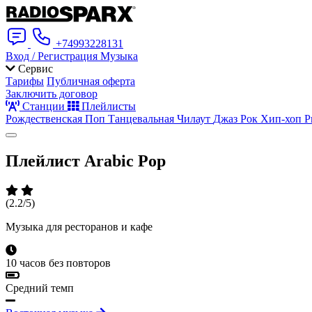
+74993228131
Вход / Регистрация
Музыка
Сервис
Тарифы
Публичная оферта
Заключить договор
Станции
Плейлисты
Рождественская
Поп
Танцевальная
Чилаут
Джаз
Рок
Хип-хоп
Р
Плейлист
Arabic Pop
(2.2/5)
Музыка для ресторанов и кафе
10 часов без повторов
Средний темп