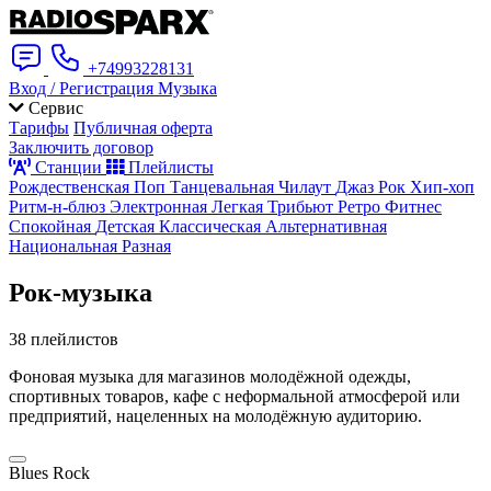
+74993228131
Вход / Регистрация
Музыка
Сервис
Тарифы
Публичная оферта
Заключить договор
Станции
Плейлисты
Рождественская
Поп
Танцевальная
Чилаут
Джаз
Рок
Хип-хоп
Ритм-н-блюз
Электронная
Легкая
Трибьют
Ретро
Фитнес
Спокойная
Детская
Классическая
Альтернативная
Национальная
Разная
Рок-музыка
38 плейлистов
Фоновая музыка для магазинов молодёжной одежды,
спортивных товаров, кафе с неформальной атмосферой или
предприятий, нацеленных на молодёжную аудиторию.
Blues Rock