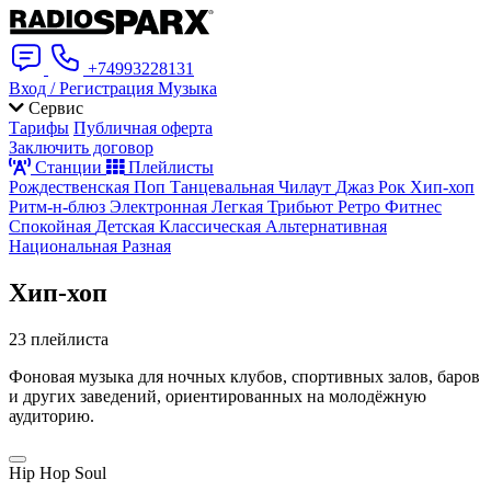
+74993228131
Вход / Регистрация
Музыка
Сервис
Тарифы
Публичная оферта
Заключить договор
Станции
Плейлисты
Рождественская
Поп
Танцевальная
Чилаут
Джаз
Рок
Хип-хоп
Ритм-н-блюз
Электронная
Легкая
Трибьют
Ретро
Фитнес
Спокойная
Детская
Классическая
Альтернативная
Национальная
Разная
Хип-хоп
23 плейлиста
Фоновая музыка для ночных клубов, спортивных залов, баров
и других заведений, ориентированных на молодёжную
аудиторию.
Hip Hop Soul