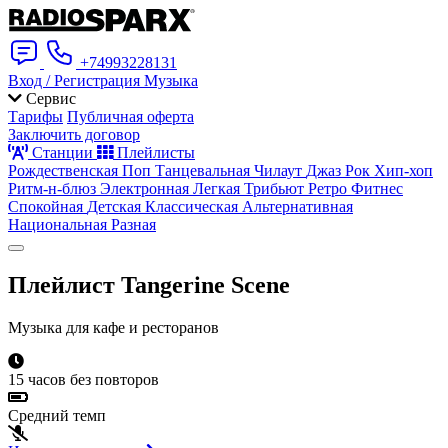
+74993228131
Вход / Регистрация
Музыка
Сервис
Тарифы
Публичная оферта
Заключить договор
Станции
Плейлисты
Рождественская
Поп
Танцевальная
Чилаут
Джаз
Рок
Хип-хоп
Ритм-н-блюз
Электронная
Легкая
Трибьют
Ретро
Фитнес
Спокойная
Детская
Классическая
Альтернативная
Национальная
Разная
Плейлист
Tangerine Scene
Музыка для кафе и ресторанов
15 часов без повторов
Средний темп