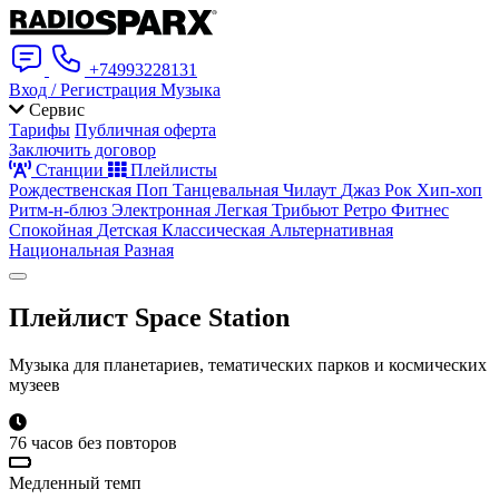
+74993228131
Вход / Регистрация
Музыка
Сервис
Тарифы
Публичная оферта
Заключить договор
Станции
Плейлисты
Рождественская
Поп
Танцевальная
Чилаут
Джаз
Рок
Хип-хоп
Ритм-н-блюз
Электронная
Легкая
Трибьют
Ретро
Фитнес
Спокойная
Детская
Классическая
Альтернативная
Национальная
Разная
Плейлист
Space Station
Музыка для планетариев, тематических парков и космических
музеев
76 часов без повторов
Медленный темп