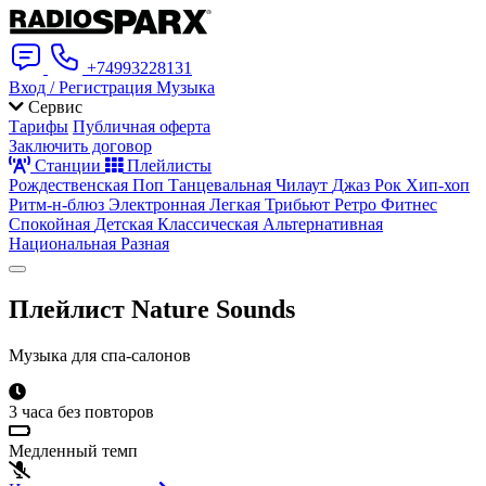
+74993228131
Вход / Регистрация
Музыка
Сервис
Тарифы
Публичная оферта
Заключить договор
Станции
Плейлисты
Рождественская
Поп
Танцевальная
Чилаут
Джаз
Рок
Хип-хоп
Ритм-н-блюз
Электронная
Легкая
Трибьют
Ретро
Фитнес
Спокойная
Детская
Классическая
Альтернативная
Национальная
Разная
Плейлист
Nature Sounds
Музыка для спа-салонов
3 часа без повторов
Медленный темп