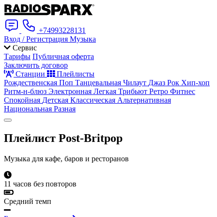
+74993228131
Вход / Регистрация
Музыка
Сервис
Тарифы
Публичная оферта
Заключить договор
Станции
Плейлисты
Рождественская
Поп
Танцевальная
Чилаут
Джаз
Рок
Хип-хоп
Ритм-н-блюз
Электронная
Легкая
Трибьют
Ретро
Фитнес
Спокойная
Детская
Классическая
Альтернативная
Национальная
Разная
Плейлист
Post-Britpop
Музыка для кафе, баров и ресторанов
11 часов без повторов
Средний темп