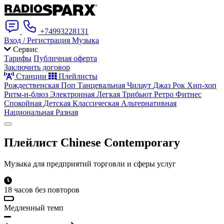
+74993228131
Вход / Регистрация
Музыка
Сервис
Тарифы
Публичная оферта
Заключить договор
Станции
Плейлисты
Рождественская
Поп
Танцевальная
Чилаут
Джаз
Рок
Хип-хоп
Ритм-н-блюз
Электронная
Легкая
Трибьют
Ретро
Фитнес
Спокойная
Детская
Классическая
Альтернативная
Национальная
Разная
Плейлист
Chinese Contemporary
Музыка для предприятий торговли и сферы услуг
18 часов без повторов
Медленный темп