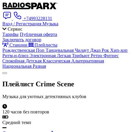
+74993228131
Вход / Регистрация
Музыка
Сервис
Тарифы
Публичная оферта
Заключить договор
Станции
Плейлисты
Рождественская
Поп
Танцевальная
Чилаут
Джаз
Рок
Хип-хоп
Ритм-н-блюз
Электронная
Легкая
Трибьют
Ретро
Фитнес
Спокойная
Детская
Классическая
Альтернативная
Национальная
Разная
Плейлист
Crime Scene
Музыка для уютных детективных клубов
120 часов без повторов
Средний темп