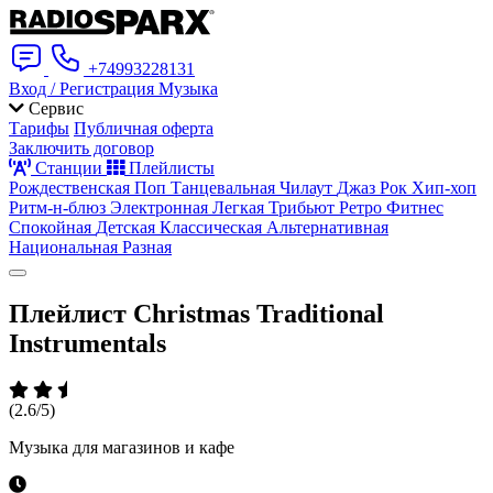
+74993228131
Вход / Регистрация
Музыка
Сервис
Тарифы
Публичная оферта
Заключить договор
Станции
Плейлисты
Рождественская
Поп
Танцевальная
Чилаут
Джаз
Рок
Хип-хоп
Ритм-н-блюз
Электронная
Легкая
Трибьют
Ретро
Фитнес
Спокойная
Детская
Классическая
Альтернативная
Национальная
Разная
Плейлист
Christmas Traditional
Instrumentals
(2.6/5)
Музыка для магазинов и кафе