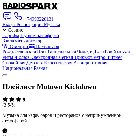
+74993228131
Вход / Регистрация
Музыка
Сервис
Тарифы
Публичная оферта
Заключить договор
Станции
Плейлисты
Рождественская
Поп
Танцевальная
Чилаут
Джаз
Рок
Хип-хоп
Ритм-н-блюз
Электронная
Легкая
Трибьют
Ретро
Фитнес
Спокойная
Детская
Классическая
Альтернативная
Национальная
Разная
Плейлист
Motown Kickdown
(3.5/5)
Музыка для кафе, баров и ресторанов с непринуждённой
атмосферой