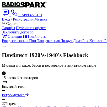
+74993228131
Вход / Регистрация
Музыка
Сервис
Тарифы
Публичная оферта
Заключить договор
Станции
Плейлисты
Рождественская
Поп
Танцевальная
Чилаут
Джаз
Рок
Хип-хоп
Р
Плейлист
1920’s-1940’s Flashback
Музыка для кафе, баров и ресторанов в винтажном стиле
15 часов без повторов
Быстрый темп
Ретро-музыка
275 треков