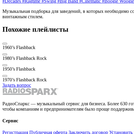
#Decades
#Ragtime
#Swing
#Big Band
#Cinematic
#Boogie Woogie
Музыкальная подборка для заведений, в которых необходимо со
винтажным стилем.
Похожие плейлисты
1960’s Flashback
1980’s Flashback Rock
1950’s Flashback
1970’s Flashback Rock
Задать вопрос
РадиоСпаркс — музыкальный сервис для бизнеса. Более 630 го
чтобы компаниям и предпринимателям было проще поддержива
Сервис
Регистрация
Публичная оферта
Заключить договор
Установить