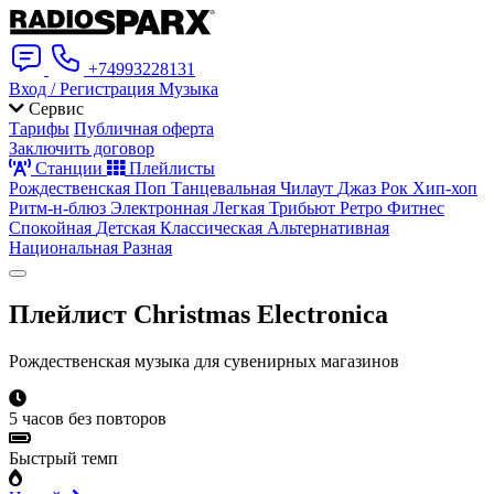
+74993228131
Вход / Регистрация
Музыка
Сервис
Тарифы
Публичная оферта
Заключить договор
Станции
Плейлисты
Рождественская
Поп
Танцевальная
Чилаут
Джаз
Рок
Хип-хоп
Ритм-н-блюз
Электронная
Легкая
Трибьют
Ретро
Фитнес
Спокойная
Детская
Классическая
Альтернативная
Национальная
Разная
Плейлист
Christmas Electronica
Рождественская музыка для сувенирных магазинов
5 часов без повторов
Быстрый темп