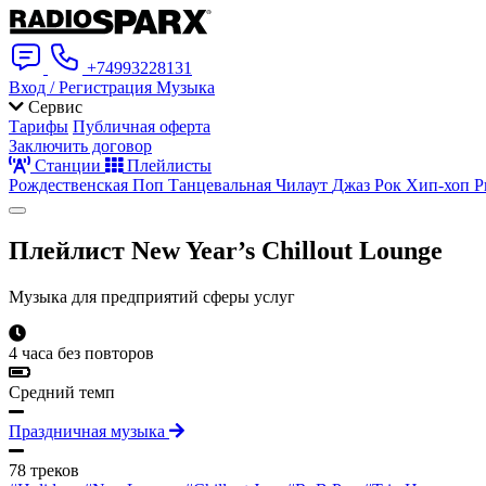
+74993228131
Вход / Регистрация
Музыка
Сервис
Тарифы
Публичная оферта
Заключить договор
Станции
Плейлисты
Рождественская
Поп
Танцевальная
Чилаут
Джаз
Рок
Хип-хоп
Р
Плейлист
New Year’s Chillout Lounge
Музыка для предприятий сферы услуг
4 часа без повторов
Средний темп
Праздничная музыка
78 треков