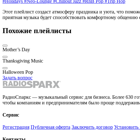
#Holidays
#Neo-Lounge
#Chillout Jazz
#RnB Pop
#Trip Hop
Этот плейлист создаст атмосферу праздника и уюта, что поможе
приятная музыка будет способствовать комфортному общению с
Похожие плейлисты
Mother’s Day
Thanksgiving Music
Halloween Pop
Задать вопрос
РадиоСпаркс — музыкальный сервис для бизнеса. Более 630 го
чтобы компаниям и предпринимателям было проще поддержива
Сервис
Регистрация
Публичная оферта
Заключить договор
Установить
Контакты