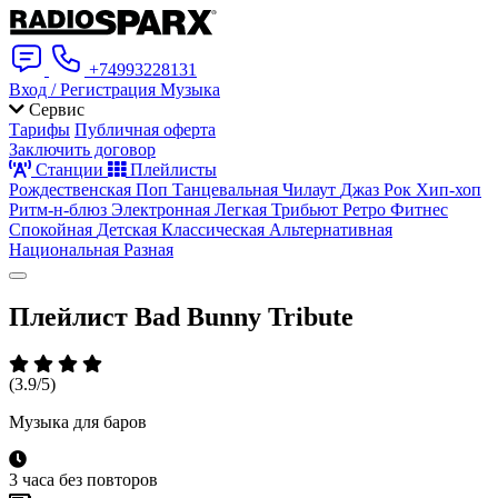
+74993228131
Вход / Регистрация
Музыка
Сервис
Тарифы
Публичная оферта
Заключить договор
Станции
Плейлисты
Рождественская
Поп
Танцевальная
Чилаут
Джаз
Рок
Хип-хоп
Ритм-н-блюз
Электронная
Легкая
Трибьют
Ретро
Фитнес
Спокойная
Детская
Классическая
Альтернативная
Национальная
Разная
Плейлист
Bad Bunny Tribute
(3.9/5)
Музыка для баров
3 часа без повторов