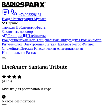
+74993228131
Вход / Регистрация
Музыка
Сервис
Тарифы
Публичная оферта
Заключить договор
Станции
Плейлисты
Рождественская
Поп
Танцевальная
Чилаут
Джаз
Рок
Хип-хоп
Ритм-н-блюз
Электронная
Легкая
Трибьют
Ретро
Фитнес
Спокойная
Детская
Классическая
Альтернативная
Национальная
Разная
Плейлист
Santana Tribute
(4.1/5)
Музыка для ресторанов и кафе
6 часов без повторов