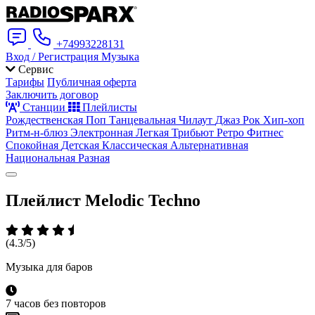
+74993228131
Вход / Регистрация
Музыка
Сервис
Тарифы
Публичная оферта
Заключить договор
Станции
Плейлисты
Рождественская
Поп
Танцевальная
Чилаут
Джаз
Рок
Хип-хоп
Ритм-н-блюз
Электронная
Легкая
Трибьют
Ретро
Фитнес
Спокойная
Детская
Классическая
Альтернативная
Национальная
Разная
Плейлист
Melodic Techno
(4.3/5)
Музыка для баров
7 часов без повторов