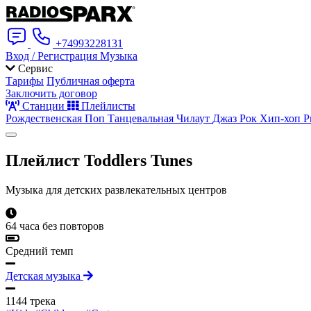
+74993228131
Вход / Регистрация
Музыка
Сервис
Тарифы
Публичная оферта
Заключить договор
Станции
Плейлисты
Рождественская
Поп
Танцевальная
Чилаут
Джаз
Рок
Хип-хоп
Р
Плейлист
Toddlers Tunes
Музыка для детских развлекательных центров
64 часа без повторов
Средний темп
Детская музыка
1144 трека