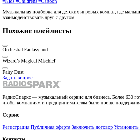
#Kids
#Childrens
#Cartoon
Музыкальная подборка для детских игровых комнат, где малыш
взаимодействовать друг с другом.
Похожие плейлисты
Orchestral Fantasyland
Wizard’s Magical Mischief
Fairy Dust
Задать вопрос
РадиоСпаркс — музыкальный сервис для бизнеса. Более 630 го
чтобы компаниям и предпринимателям было проще поддержива
Сервис
Регистрация
Публичная оферта
Заключить договор
Установить
Контакты