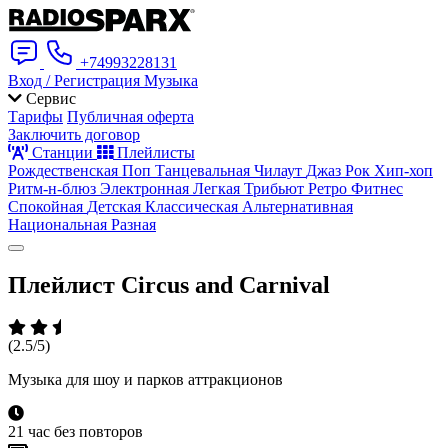
+74993228131
Вход / Регистрация
Музыка
Сервис
Тарифы
Публичная оферта
Заключить договор
Станции
Плейлисты
Рождественская
Поп
Танцевальная
Чилаут
Джаз
Рок
Хип-хоп
Ритм-н-блюз
Электронная
Легкая
Трибьют
Ретро
Фитнес
Спокойная
Детская
Классическая
Альтернативная
Национальная
Разная
Плейлист
Circus and Carnival
(2.5/5)
Музыка для шоу и парков аттракционов
21 час без повторов