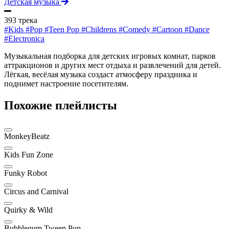
Детская музыка
393 трека
#Kids
#Pop
#Teen Pop
#Childrens
#Comedy
#Cartoon
#Dance
#Electronica
Музыкальная подборка для детских игровых комнат, парков
аттракционов и других мест отдыха и развлечений для детей.
Лёгкая, весёлая музыка создаст атмосферу праздника и
поднимет настроение посетителям.
Похожие плейлисты
MonkeyBeatz
Kids Fun Zone
Funky Robot
Circus and Carnival
Quirky & Wild
Bubblegum Tween Pop