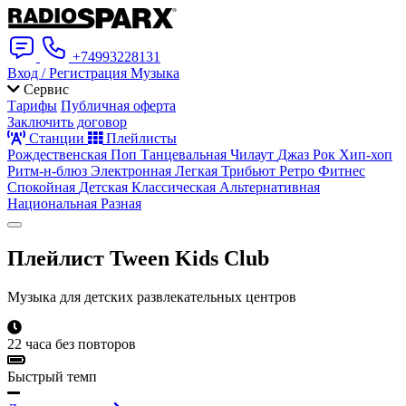
+74993228131
Вход / Регистрация
Музыка
Сервис
Тарифы
Публичная оферта
Заключить договор
Станции
Плейлисты
Рождественская
Поп
Танцевальная
Чилаут
Джаз
Рок
Хип-хоп
Ритм-н-блюз
Электронная
Легкая
Трибьют
Ретро
Фитнес
Спокойная
Детская
Классическая
Альтернативная
Национальная
Разная
Плейлист
Tween Kids Club
Музыка для детских развлекательных центров
22 часа без повторов
Быстрый темп