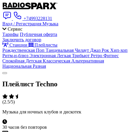
+74993228131
Вход / Регистрация
Музыка
Сервис
Тарифы
Публичная оферта
Заключить договор
Станции
Плейлисты
Рождественская
Поп
Танцевальная
Чилаут
Джаз
Рок
Хип-хоп
Ритм-н-блюз
Электронная
Легкая
Трибьют
Ретро
Фитнес
Спокойная
Детская
Классическая
Альтернативная
Национальная
Разная
Плейлист
Techno
(2.5/5)
Музыка для ночных клубов и дискотек
30 часов без повторов