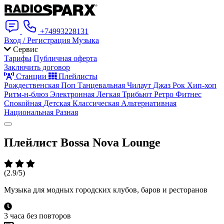
+74993228131
Вход / Регистрация
Музыка
Сервис
Тарифы
Публичная оферта
Заключить договор
Станции
Плейлисты
Рождественская
Поп
Танцевальная
Чилаут
Джаз
Рок
Хип-хоп
Ритм-н-блюз
Электронная
Легкая
Трибьют
Ретро
Фитнес
Спокойная
Детская
Классическая
Альтернативная
Национальная
Разная
Плейлист
Bossa Nova Lounge
(2.9/5)
Музыка для модных городских клубов, баров и ресторанов
3 часа без повторов