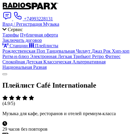
+74993228131
Вход / Регистрация
Музыка
Сервис
Тарифы
Публичная оферта
Заключить договор
Станции
Плейлисты
Рождественская
Поп
Танцевальная
Чилаут
Джаз
Рок
Хип-хоп
Ритм-н-блюз
Электронная
Легкая
Трибьют
Ретро
Фитнес
Спокойная
Детская
Классическая
Альтернативная
Национальная
Разная
Плейлист
Café Internationale
(4.9/5)
Музыка для кафе, ресторанов и отелей премиум-класса
29 часов без повторов