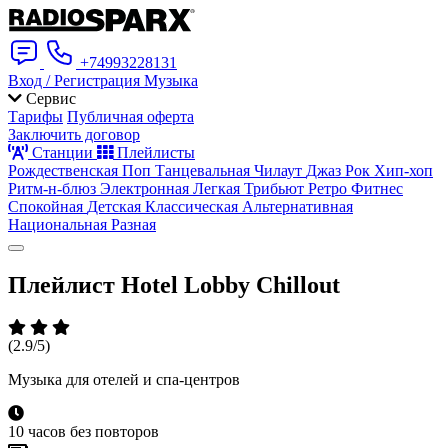
+74993228131
Вход / Регистрация
Музыка
Сервис
Тарифы
Публичная оферта
Заключить договор
Станции
Плейлисты
Рождественская
Поп
Танцевальная
Чилаут
Джаз
Рок
Хип-хоп
Ритм-н-блюз
Электронная
Легкая
Трибьют
Ретро
Фитнес
Спокойная
Детская
Классическая
Альтернативная
Национальная
Разная
Плейлист
Hotel Lobby Chillout
(2.9/5)
Музыка для отелей и спа-центров
10 часов без повторов