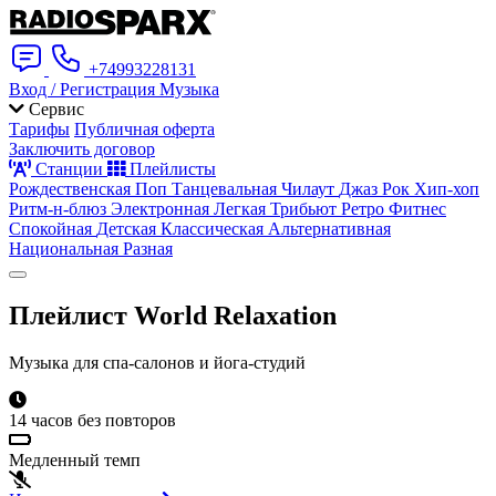
+74993228131
Вход / Регистрация
Музыка
Сервис
Тарифы
Публичная оферта
Заключить договор
Станции
Плейлисты
Рождественская
Поп
Танцевальная
Чилаут
Джаз
Рок
Хип-хоп
Ритм-н-блюз
Электронная
Легкая
Трибьют
Ретро
Фитнес
Спокойная
Детская
Классическая
Альтернативная
Национальная
Разная
Плейлист
World Relaxation
Музыка для спа-салонов и йога-студий
14 часов без повторов
Медленный темп