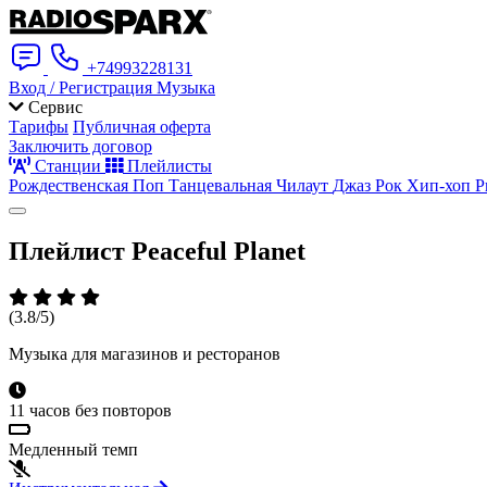
+74993228131
Вход / Регистрация
Музыка
Сервис
Тарифы
Публичная оферта
Заключить договор
Станции
Плейлисты
Рождественская
Поп
Танцевальная
Чилаут
Джаз
Рок
Хип-хоп
Р
Плейлист
Peaceful Planet
(3.8/5)
Музыка для магазинов и ресторанов
11 часов без повторов
Медленный темп