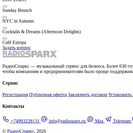
Sunday Brunch
NYC in Autumn
Cocktails & Dreams (Afternoon Delights)
Café Europa
Задать вопрос
РадиоСпаркс — музыкальный сервис для бизнеса. Более 630 го
чтобы компаниям и предпринимателям было проще поддержива
Сервис
Регистрация
Публичная оферта
Заключить договор
Установить
Контакты
+74993228131
info@radiosparx.ru
Max
Telegram
©
РадиоСпаркс
, 2026