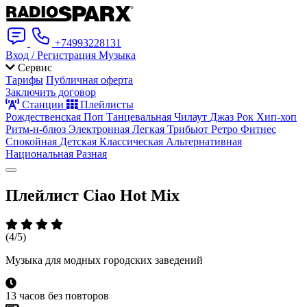
+74993228131
Вход / Регистрация
Музыка
Сервис
Тарифы
Публичная оферта
Заключить договор
Станции
Плейлисты
Рождественская
Поп
Танцевальная
Чилаут
Джаз
Рок
Хип-хоп
Ритм-н-блюз
Электронная
Легкая
Трибьют
Ретро
Фитнес
Спокойная
Детская
Классическая
Альтернативная
Национальная
Разная
Плейлист
Ciao Hot Mix
(4/5)
Музыка для модных городских заведений
13 часов без повторов