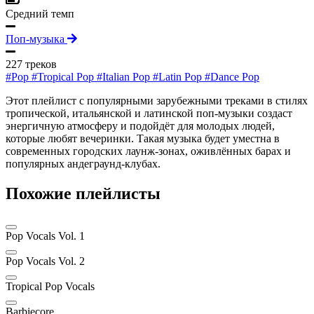
Средний темп
Поп-музыка
227 треков
#Pop
#Tropical Pop
#Italian Pop
#Latin Pop
#Dance Pop
Этот плейлист с популярными зарубежными треками в стилях
тропической, итальянской и латинской поп-музыки создаст
энергичную атмосферу и подойдёт для молодых людей,
которые любят вечеринки. Такая музыка будет уместна в
современных городских лаунж-зонах, оживлённых барах и
популярных андеграунд-клубах.
Похожие плейлисты
Pop Vocals Vol. 1
Pop Vocals Vol. 2
Tropical Pop Vocals
Barbiecore