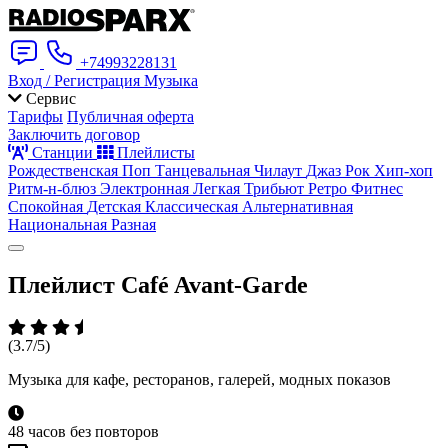
+74993228131
Вход / Регистрация
Музыка
Сервис
Тарифы
Публичная оферта
Заключить договор
Станции
Плейлисты
Рождественская
Поп
Танцевальная
Чилаут
Джаз
Рок
Хип-хоп
Ритм-н-блюз
Электронная
Легкая
Трибьют
Ретро
Фитнес
Спокойная
Детская
Классическая
Альтернативная
Национальная
Разная
Плейлист
Café Avant-Garde
(3.7/5)
Музыка для кафе, ресторанов, галерей, модных показов
48 часов без повторов