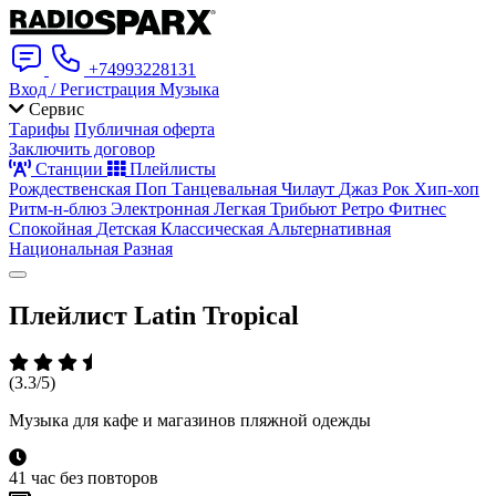
+74993228131
Вход / Регистрация
Музыка
Сервис
Тарифы
Публичная оферта
Заключить договор
Станции
Плейлисты
Рождественская
Поп
Танцевальная
Чилаут
Джаз
Рок
Хип-хоп
Ритм-н-блюз
Электронная
Легкая
Трибьют
Ретро
Фитнес
Спокойная
Детская
Классическая
Альтернативная
Национальная
Разная
Плейлист
Latin Tropical
(3.3/5)
Музыка для кафе и магазинов пляжной одежды
41 час без повторов