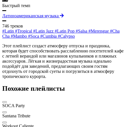
Быстрый темп
Латиноамериканская музыка
746 треков
#Latin
#Tropical
#Latin Jazz
#Latin Pop
#Salsa
#Merengue
#Cha
Cha
#Mambo
#Soca
#Cumbia
#Calypso
Этот плейлист создаст атмосферу отпуска и праздника,
которая будет способствовать расслаблению посетителей кафе
с летней верандой или магазинов купальников и пляжных
аксессуаров. Лёгкая и жизнерадостная музыка идеально
подойдёт для заведений, предлагающих своим гостям
отдохнуть от городской суеты и погрузиться в атмосферу
тропического курорта.
Похожие плейлисты
SOCA Party
Santana Tribute
Workout Caliente