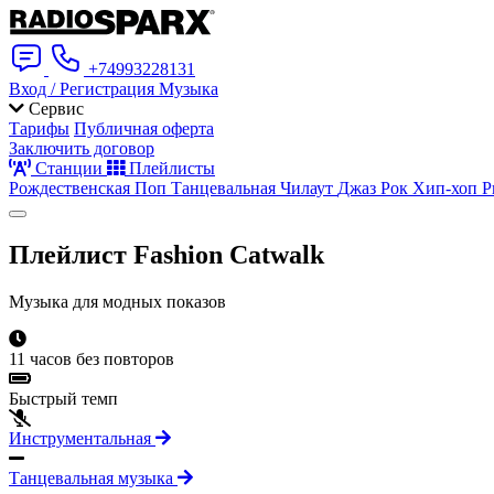
+74993228131
Вход / Регистрация
Музыка
Сервис
Тарифы
Публичная оферта
Заключить договор
Станции
Плейлисты
Рождественская
Поп
Танцевальная
Чилаут
Джаз
Рок
Хип-хоп
Р
Плейлист
Fashion Catwalk
Музыка для модных показов
11 часов без повторов
Быстрый темп
Инструментальная
Танцевальная музыка