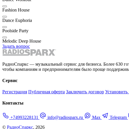
Fashion House
Dance Euphoria
Poolside Party
Melodic Deep House
Задать вопрос
РадиоСпаркс — музыкальный сервис для бизнеса. Более 630 го
чтобы компаниям и предпринимателям было проще поддержива
Сервис
Регистрация
Публичная оферта
Заключить договор
Установить
Контакты
+74993228131
info@radiosparx.ru
Max
Telegram
©
РадиоСпаркс
, 2026