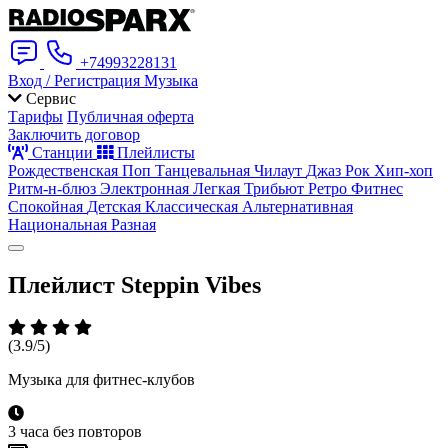
+74993228131
Вход / Регистрация
Музыка
Сервис
Тарифы
Публичная оферта
Заключить договор
Станции
Плейлисты
Рождественская
Поп
Танцевальная
Чилаут
Джаз
Рок
Хип-хоп
Ритм-н-блюз
Электронная
Легкая
Трибьют
Ретро
Фитнес
Спокойная
Детская
Классическая
Альтернативная
Национальная
Разная
Плейлист
Steppin Vibes
(3.9/5)
Музыка для фитнес-клубов
3 часа без повторов