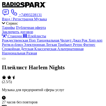
+74993228131
Вход / Регистрация
Музыка
Сервис
Тарифы
Публичная оферта
Заключить договор
Станции
Плейлисты
Рождественская
Поп
Танцевальная
Чилаут
Джаз
Рок
Хип-хоп
Ритм-н-блюз
Электронная
Легкая
Трибьют
Ретро
Фитнес
Спокойная
Детская
Классическая
Альтернативная
Национальная
Разная
Плейлист
Harlem Nights
(2.5/5)
Музыка для предприятий сферы услуг
27 часов без повторов