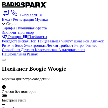
+74993228131
Вход / Регистрация
Музыка
Сервис
Тарифы
Публичная оферта
Заключить договор
Станции
Плейлисты
Рождественская
Поп
Танцевальная
Чилаут
Джаз
Рок
Хип-хоп
Ритм-н-блюз
Электронная
Легкая
Трибьют
Ретро
Фитнес
Спокойная
Детская
Классическая
Альтернативная
Национальная
Разная
Плейлист
Boogie Woogie
Музыка для ретро-заведений
7 часов без повторов
Быстрый темп