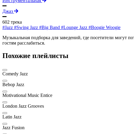
Инструментальная
Джаз
602 трека
#Jazz
#Swing Jazz
#Big Band
#Lounge Jazz
#Boogie Woogie
Музыкальная подборка для заведений, где посетители могут п
гостям расслабиться.
Похожие плейлисты
Comedy Jazz
Bebop Jazz
Motivational Music Entice
London Jazz Grooves
Latin Jazz
Jazz Fusion