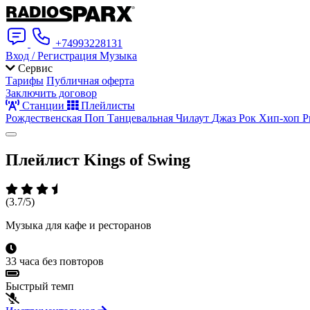
+74993228131
Вход / Регистрация
Музыка
Сервис
Тарифы
Публичная оферта
Заключить договор
Станции
Плейлисты
Рождественская
Поп
Танцевальная
Чилаут
Джаз
Рок
Хип-хоп
Р
Плейлист
Kings of Swing
(3.7/5)
Музыка для кафе и ресторанов
33 часа без повторов
Быстрый темп